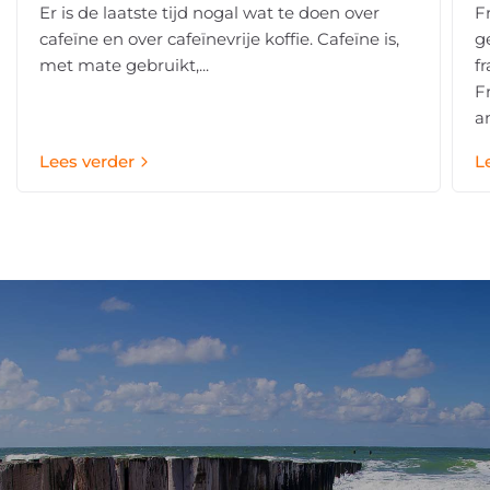
Er is de laatste tijd nogal wat te doen over
F
cafeïne en over cafeïnevrije koffie. Cafeïne is,
g
met mate gebruikt,...
f
F
an
Lees verder
L