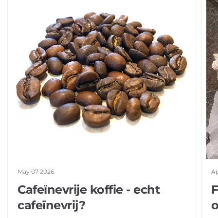
May 07 2026
Ap
Cafeïnevrije koffie - echt
F
cafeïnevrij?