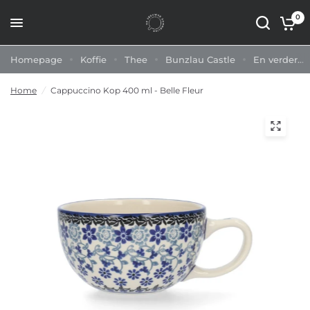
0
Homepage
Koffie
Thee
Bunzlau Castle
En verder...
Home
/
Cappuccino Kop 400 ml - Belle Fleur