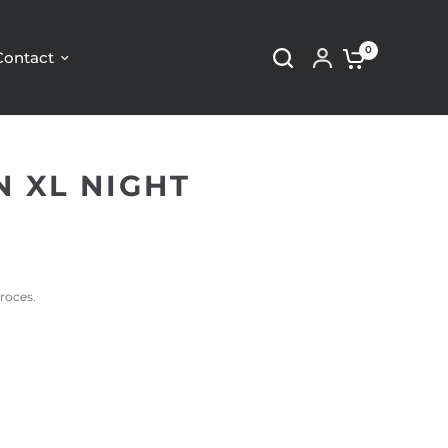
0
Contact
 XL NIGHT
roces.