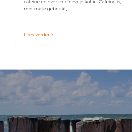
cafeïne en over cafeïnevrije koffie. Cafeïne is,
met mate gebruikt,...
Lees verder