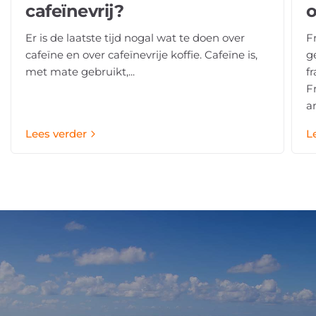
cafeïnevrij?
Er is de laatste tijd nogal wat te doen over
F
cafeïne en over cafeïnevrije koffie. Cafeïne is,
g
met mate gebruikt,...
f
F
an
Lees verder
L