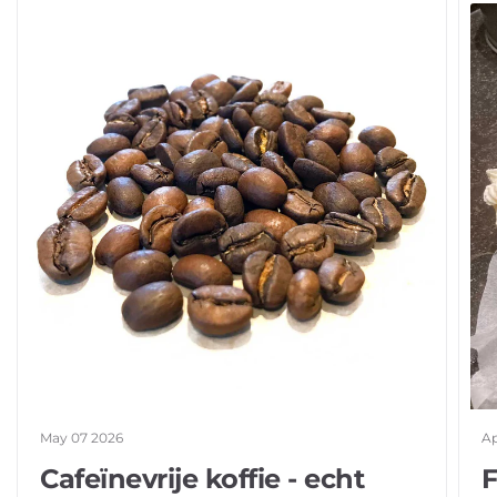
May 07 2026
Ap
Cafeïnevrije koffie - echt
F