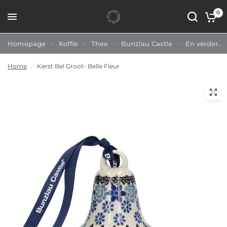
0
Homepage
Koffie
Thee
Bunzlau Castle
En verder...
Home
/
Kerst Bel Groot- Belle Fleur